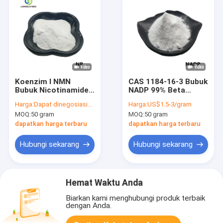
Koenzim I NMN
CAS 1184-16-3 Bubuk
Bubuk Nicotinamide
NADP 99% Beta
Riboside CAS 1341-
Nicotinamide
Harga:
Dapat dinegosiasikan
Harga:
US$1.5-3/gram
23-7 Nr
Adenine Dinucleotide
MOQ:
50 gram
MOQ:
50 gram
Phosphate
dapatkan harga terbaru
dapatkan harga terbaru
Hubungi sekarang
Hubungi sekarang
Hemat Waktu Anda
Biarkan kami menghubungi produk terbaik
dengan Anda.