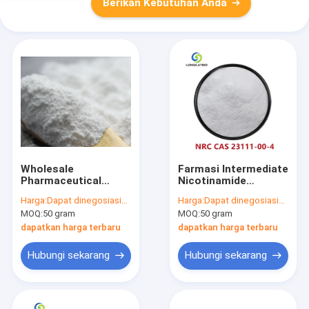
Berikan Kebutuhan Anda
Wholesale
Farmasi Intermediate
Pharmaceutical
Nicotinamide
Grade 99% NMN NAD
Riboside Chloride
Harga:
Dapat dinegosiasikan
Harga:
Dapat dinegosiasikan
CAS 1094-61-7
CAS 23111-00-4 NR-
MOQ:
50 gram
MOQ:
50 gram
Cl
dapatkan harga terbaru
dapatkan harga terbaru
Hubungi sekarang
Hubungi sekarang