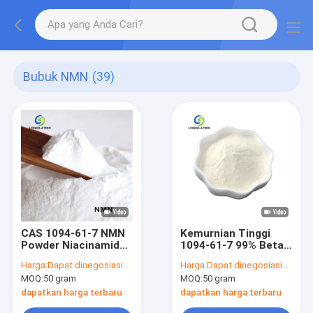
Bubuk NMN
(39)
CAS 1094-61-7 NMN
Kemurnian Tinggi
Powder Niacinamide
1094-61-7 99% Beta
Untuk Kulit
Nicotinamide
Harga:
Dapat dinegosiasikan
Harga:
Dapat dinegosiasikan
Memperkuat
Mononucleotide
MOQ:
50 gram
MOQ:
50 gram
Imunitas
Powder NMN
dapatkan harga terbaru
dapatkan harga terbaru