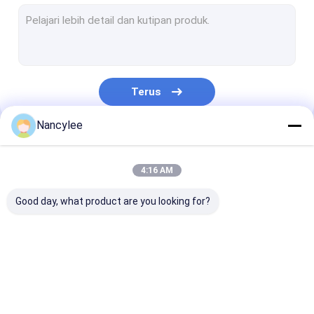
Bubuk NAD+
Bubuk L-Glutathione
Bubuk NMN
Terus
Nootropics
Nancylee
API Farmasi
Kategori Kami
Bahan Baku Kosmetik
4:16 AM
Aditif Makanan Alami
Good day, what product are you looking for?
bubuk fenibut
Peptida Penurunan Berat Badan
GS-441524
Triptida Tembaga 1
Minoxidil Pow