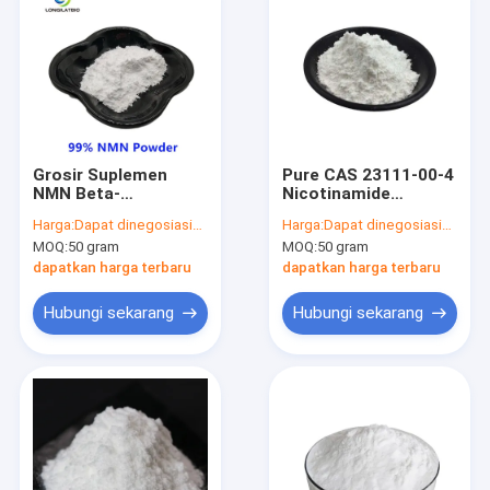
Grosir Suplemen
Pure CAS 23111-00-4
NMN Beta-
Nicotinamide
Nicotinamide
Riboside Chloride
Harga:
Dapat dinegosiasikan
Harga:
Dapat dinegosiasikan
Mononucleotide 99%
Untuk Anti Penuaan
MOQ:
50 gram
MOQ:
50 gram
Bubuk Anti-Aging
dapatkan harga terbaru
dapatkan harga terbaru
Hubungi sekarang
Hubungi sekarang
Rumah
Produk
Tentang kami