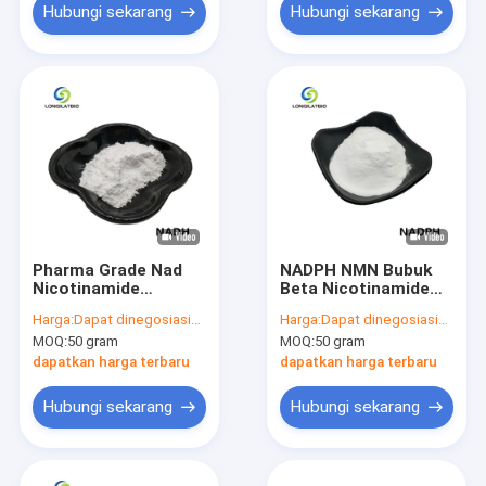
Hubungi sekarang
Hubungi sekarang
Pharma Grade Nad
NADPH NMN Bubuk
Nicotinamide
Beta Nicotinamide
Adenine Dinucleotide
Adenine Dinucleotide
Harga:
Dapat dinegosiasikan
Harga:
Dapat dinegosiasikan
Powder 99% NADH
Phosphate 2646-71-1
MOQ:
50 gram
MOQ:
50 gram
CAS 606-68-8
dapatkan harga terbaru
dapatkan harga terbaru
Hubungi sekarang
Hubungi sekarang