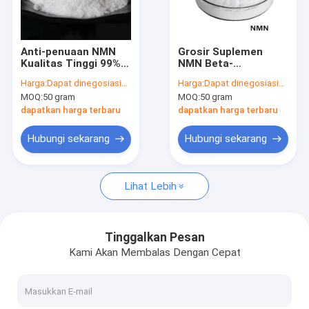
Tur Pabrik
Kontrol kualitas
Anti-penuaan NMN
Grosir Suplemen
Kualitas Tinggi 99%
NMN Beta-
Hubungi kami
Nicotinamide
Nicotinamide
Harga:
Dapat dinegosiasikan
Harga:
Dapat dinegosiasikan
Mononucleotide
Mononucleotide 99%
MOQ:
50 gram
MOQ:
50 gram
Powder
Anti-Aging NMN
Permintaan Penawaran
Powder
dapatkan harga terbaru
dapatkan harga terbaru
Hubungi sekarang
Hubungi sekarang
GS-441524
Lihat Lebih
Triptida Tembaga 1
Minoxidil Powder
Tinggalkan Pesan
Kami Akan Membalas Dengan Cepat
Finasteride Powder
Air Bac