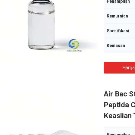
Penampilan
Kemurnian
Spesifikasi
Kemasan
Harga
Air Bac 
Peptida C
Keaslian 
Penampilan