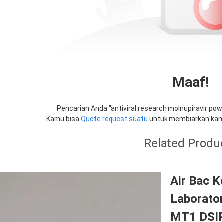
Maaf!
Pencarian Anda "
antiviral research molnupiravir po
Kamu bisa
Quote request suatu
untuk membiarkan kam
Related Produ
Air Bac K
Laborato
MT1 DSI