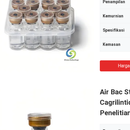
Penampilan
Kemurnian
Spesifikasi
Kemasan
Harga
Air Bac S
Cagrilint
Penelitia