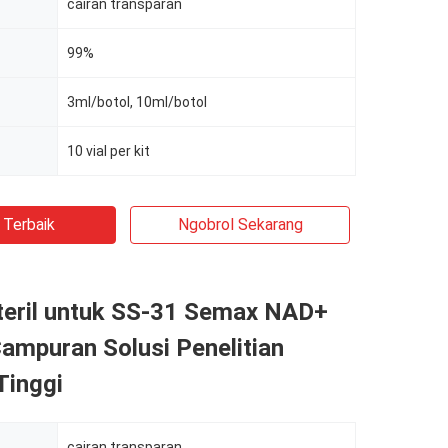
cairan transparan
99%
3ml/botol, 10ml/botol
10 vial per kit
 Terbaik
Ngobrol Sekarang
Steril untuk SS-31 Semax NAD+
ampuran Solusi Penelitian
Tinggi
cairan transparan