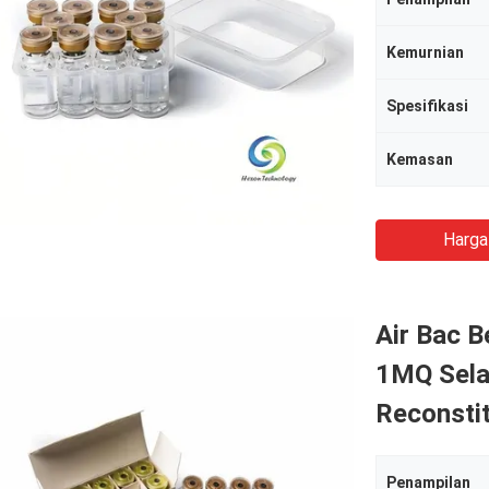
Kemurnian
Spesifikasi
Kemasan
Harga
Air Bac B
1MQ Selan
Reconstit
Penampilan