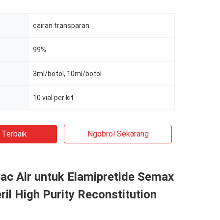
cairan transparan
99%
3ml/botol, 10ml/botol
10 vial per kit
 Terbaik
Ngobrol Sekarang
ac Air untuk Elamipretide Semax
il High Purity Reconstitution