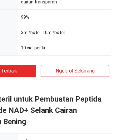
cairan transparan
99%
3ml/botol, 10ml/botol
10 vial per kit
 Terbaik
Ngobrol Sekarang
teril untuk Pembuatan Peptida
ide NAD+ Selank Cairan
n Bening