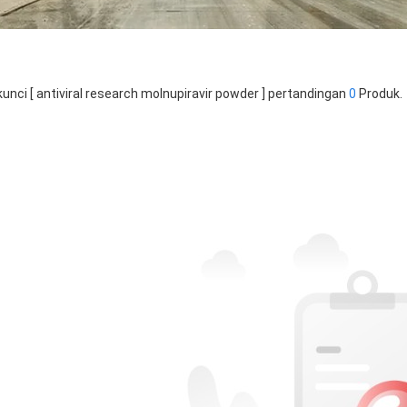
kunci [ antiviral research molnupiravir powder ] pertandingan
0
Produk.