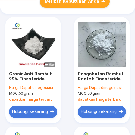
Berikan Kebutuhan Anda
Grosir Anti Rambut
Pengobatan Rambut
99% Finasteride
Rontok Finasteride
Powder CAS 98319-
Powder 99% Pure
Harga:
Dapat dinegosiasikan
Harga:
Dapat dinegosiasikan
26-7
CAS 98319-26-7 Bulk
MOQ:
50 gram
MOQ:
50 gram
Kualitas Tinggi
dapatkan harga terbaru
dapatkan harga terbaru
Hubungi sekarang
Hubungi sekarang