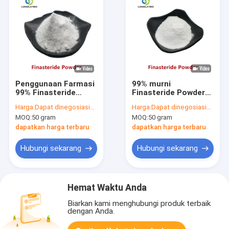
Penggunaan Farmasi
99% murni
99% Finasteride
Finasteride Powder
Powder CAS 98319-
Online Bulk CAS
Harga:
Dapat dinegosiasikan
Harga:
Dapat dinegosiasikan
26-7
98319-26-7
MOQ:
50 gram
MOQ:
50 gram
dapatkan harga terbaru
dapatkan harga terbaru
Hubungi sekarang
Hubungi sekarang
Hemat Waktu Anda
Biarkan kami menghubungi produk terbaik
dengan Anda.