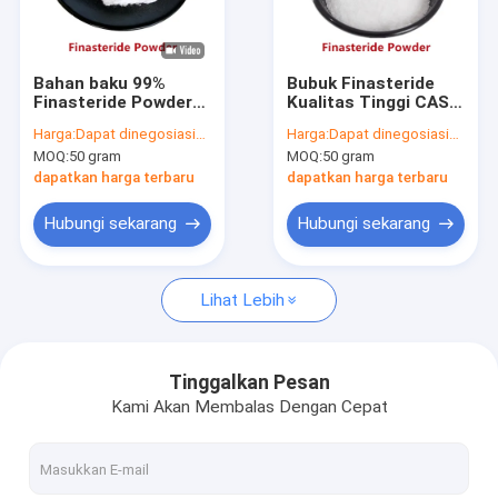
Tur Pabrik
Kontrol kualitas
Bahan baku 99%
Bubuk Finasteride
Finasteride Powder
Kualitas Tinggi CAS
Hubungi kami
Untuk Kerontokan
98319-26-7
Harga:
Dapat dinegosiasikan
Harga:
Dapat dinegosiasikan
Rambut CAS 98319-
Pengobatan
MOQ:
50 gram
MOQ:
50 gram
26-7
Kebotakan
Permintaan Penawaran
dapatkan harga terbaru
dapatkan harga terbaru
Hubungi sekarang
Hubungi sekarang
GS-441524
Lihat Lebih
Triptida Tembaga 1
Minoxidil Powder
Tinggalkan Pesan
Kami Akan Membalas Dengan Cepat
Finasteride Powder
Air Bac