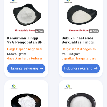
Kemurnian Tinggi
Bubuk Finasteride
99% Pengobatan BPH
Berkualitas Tinggi
Finasteride Powder
Berkualitas Farmasi
Harga:
Dapat dinegosiasikan
Harga:
Dapat dinegosiasikan
Untuk Rambut
99% Untuk
MOQ:
50 gram
MOQ:
50 gram
Rontok
Menumbuhkan
Rambut Pria
dapatkan harga terbaru
dapatkan harga terbaru
Hubungi sekarang
Hubungi sekarang
Rumah
Produk
Tentang kami