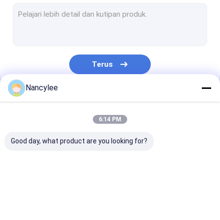
Bubuk NAD+
Natrium Tianeptine
Bubuk L-Glutathione
Terus
Bubuk NMN
Nancylee
Nootropics
Kategori Kami
API Farmasi
6:14 PM
Bahan Baku Kosmetik
Good day, what product are you looking for?
Aditif Makanan Alami
bubuk fenibut
GS-441524
Triptida Tembaga 1
Minoxidil Pow
Peptida Penurunan Berat Badan