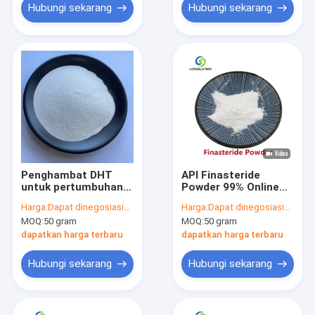
Hubungi sekarang
Hubungi sekarang
Penghambat DHT
API Finasteride
untuk pertumbuhan
Powder 99% Online
kembali rambut
Bulk Purchase CAS
Harga:
Dapat dinegosiasikan
Harga:
Dapat dinegosiasikan
Finasteride Powder
98319-26-7
MOQ:
50 gram
MOQ:
50 gram
99% Pure CAS 98319-
26-7 Suplemen
dapatkan harga terbaru
dapatkan harga terbaru
farmasi grosir
Hubungi sekarang
Hubungi sekarang