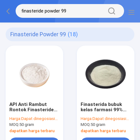
Finasteride Powder 99
(18)
API Anti Rambut
Finasterida bubuk
Rontok Finasteride
kelas farmasi 99%
Powder 99% Kimia
murni CAS 98319-26-
Harga:
Dapat dinegosiasikan
Harga:
Dapat dinegosiasikan
Farmasi CAS 98319-
7 Efektif untuk
MOQ:
50 gram
MOQ:
50 gram
26-7
pengobatan rambut
rontok
dapatkan harga terbaru
dapatkan harga terbaru