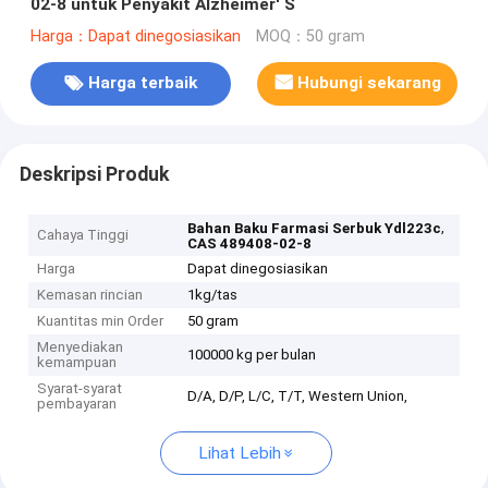
02-8 untuk Penyakit Alzheimer′ S
Harga：Dapat dinegosiasikan
MOQ：50 gram
Harga terbaik
Hubungi sekarang
Deskripsi Produk
,
Bahan Baku Farmasi Serbuk Ydl223c
Cahaya Tinggi
CAS 489408-02-8
Harga
Dapat dinegosiasikan
Kemasan rincian
1kg/tas
Kuantitas min Order
50 gram
Menyediakan
100000 kg per bulan
kemampuan
Syarat-syarat
D/A, D/P, L/C, T/T, Western Union,
pembayaran
Lihat Lebih