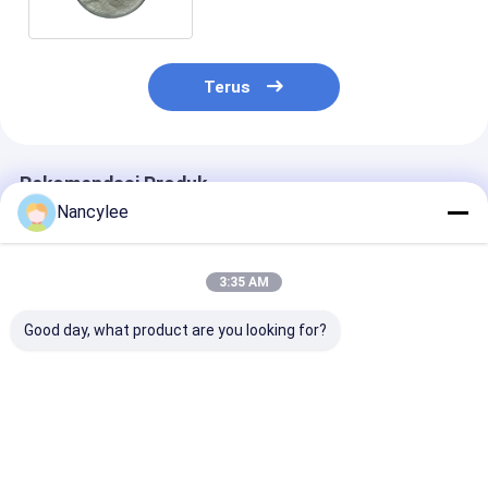
Terus
Rekomendasi Produk
Nancylee
3:35 AM
Good day, what product are you looking for?
Top Quality
Suplemen Serbuk
99% kemurnia
Nootropics Idra21
Asam Nervonat CAS
Nervonik Untu
Powder Raw
506-37-6 Untuk
Penyakit Alzh
Materials Idra-21
Depresi
CAS 506-37-6
CAS 22503-72-6
Harga terbaik
Harga terbaik
Harga terb