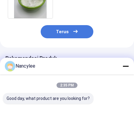
Peningkatan Mood Dan Tidur
Terus
Rekomendasi Produk
Nancylee
2:35 PM
Good day, what product are you looking for?
Peningkatan Kognitif
Suplemen
Bubuk Nootrop
Phenibut HCl Powder
Nootropics Phenibut
99% Phenibut H
Supplier Untuk
Faa HCl CAS 1078-
Phenibut CAS 
Menghilangkan Stres
21-3
21-3