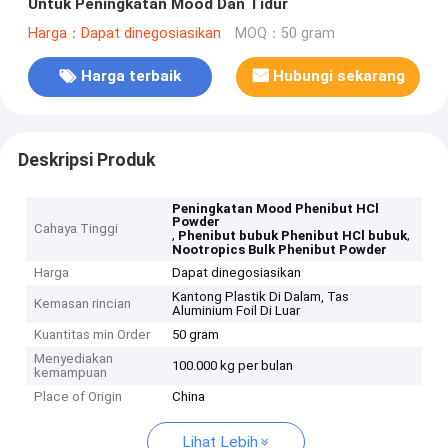
Untuk Peningkatan Mood Dan Tidur
Harga：Dapat dinegosiasikan
MOQ：50 gram
Harga terbaik
Hubungi sekarang
Deskripsi Produk
Peningkatan Mood Phenibut HCl
Powder
Cahaya Tinggi
,
,
Phenibut bubuk Phenibut HCl bubuk
Nootropics Bulk Phenibut Powder
Harga
Dapat dinegosiasikan
Kantong Plastik Di Dalam, Tas
Kemasan rincian
Aluminium Foil Di Luar
Kuantitas min Order
50 gram
Menyediakan
100.000 kg per bulan
kemampuan
Place of Origin
China
Lihat Lebih